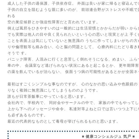
成人した子供の過保護、子供依存症。
外面は良いが家に帰ると寝込んで
子供の自立を阻むような親に多いのが、
前頭連合野がストレスや不眠で
れる
空の巣症候群とか強迫性障害だと言われています。
例えば風邪をひきやすいのは一般的には生活習慣とかからだが弱い
から
でも実際は他人の目や良く見られたいという心の思いと現実とが上
手く
ことを表面上は気にしていないと無意識の
うちに作ってしまいがちの方
りや倫理観等も絡み合い、心と脳の問題として、
心療内科にたどり着き
そうで
す。
パニック障害、人混みに行くと息苦しく倒れそうになる、めまい、
ふら
車の中、
会議室など逃げられない状況にあると起こるとか、
更年期障
の薬を飲んでいるが治らない、
仮面うつ病の可能性があるとかが全国ネ
最初はすごくシンプルな事なのですが、
心のなかの思い込みや色眼鏡の
りなく複雑に無意識にしてしまうもののようです。
誰もが日常茶飯事にやっていると思います。
会社内で、学校内で、
同好会やサークルの中で、
家族の中でもやってし
上から下へのメッセージや命令、
私達対等よねと口では言いつつ上下に
も必ずあるものです。
最近の代表的なものとして毒母が挙げられるものと思います。
■ 健康コンシェルジュ 気戸 ■