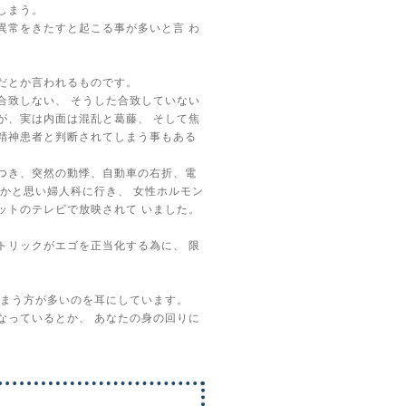
しまう。
異常をきたすと起こる事が多いと言
わ
だとか言われるものです。
合致しない、
そうした合致していない
が、実は内面は混乱と葛藤、
そして焦
精神患者と判断されてしまう事もある
つき、突然の動悸、自動車の右折、電
害かと思い婦人科に行き、
女性ホルモン
ットのテレビで放映されて
いました。
トリックがエゴを正当化する為に、
限
まう方が多いのを耳にしています。
なっているとか、
あなたの身の回りに