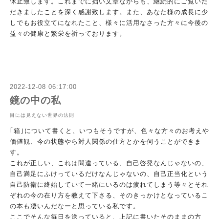
休止
致します。これまでに拙い文章ながらも、継続的にご覧いた
だきま
したことを深く感謝致します。また、あなた様の成長に少
しでもお
役立てになれたこと、様々に活用なさった方々に今後の
益々の健康
と繁栄を祈っております。
2022-12-08 06:17:00
鏡の中の私
目には見えない世界の法則
｢箱｣について書くと、いつもそうですが、色々な方々のお考えや
価値観、今の状態やら対人関係の仕方とかを伺うことができま
す。
これが正しい、これは間違っている、自己啓発なんじゃないの、
自
己満足にふけっているだけなんじゃないの、自己正当化という
自己
防衛に終始していて一緒にいるのは疲れてしまう等々とそれ
ぞれの
今の在り方を教えて下さる、そのきっかけとなっているこ
の本も凄
いんだなーと思っている私です。
ここでそんな毎日を送っていると、上記に書いたそのままの方