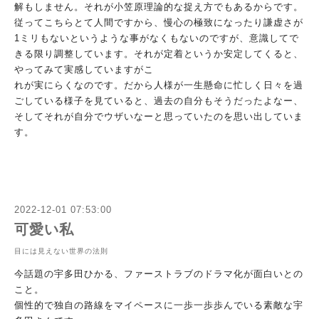
解もしません。
それが小笠原理論的な捉え方でもあるからです。
従ってこちらとて
人間ですから、慢心の極致になったり謙虚さが
1ミリもないという
ような事がなくもないのですが、
意識してで
きる限り調整しています。それが定着というか安定して
くると、
やってみて実感していますがこ
れが実にらくなのです。だから人様が一生懸命に忙しく日々を過
ご
している様子を見ていると、過去の自分もそうだったよなー、
そし
てそれが自分でウザいなーと思っていたのを思い出していま
す。
2022-12-01 07:53:00
可愛い私
目には見えない世界の法則
今話題の宇多田ひかる、ファーストラブのドラマ化が面白いとの
こ
と。
個性的で独自の路線をマイペースに一歩一歩歩んでいる素敵な宇