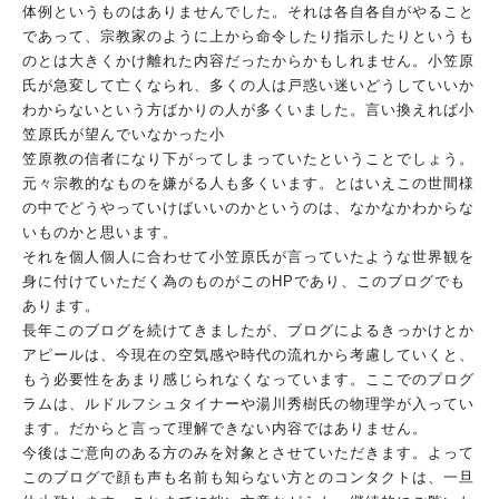
体例というも
のはありませんでした。それは各自各自がやること
であって、宗教
家のように上から命令したり指示したりというも
のとは大きくかけ
離れた内容だったからかもしれません。小笠原
氏が急変して亡くな
られ、多くの人は戸惑い迷いどうしていいか
わからないという方ば
かりの人が多くいました。
言い換えれば小
笠原氏が望んでいなかった小
笠原教の信者になり下がってしまっていたということでしょう。
元
々宗教的なものを嫌がる人も多くいます。とはいえこの世間様
の中
でどうやっていけばいいのかというのは、なかなかわからな
いもの
かと思います。
それを個人個人に合わせて小笠原氏が言っていたような世界観を
身
に付けていただく為のものがこのHPであり、このブログでも
あり
ます。
長年このブログを続けてきましたが、ブログによるきっかけとか
ア
ピールは、今現在の空気感や時代の流れから考慮していくと、
もう
必要性をあまり感じられなくなっています。ここでのプログ
ラムは
、ルドルフシュタイナーや湯川秀樹氏の物理学が入ってい
ます。だ
からと言って理解できない内容ではありません。
今後はご意向のある方のみを対象とさせていただきます。よって
こ
のブログで顔も声も名前も知らない方とのコンタクトは、一旦