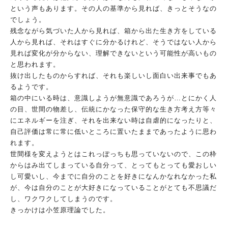
と
いう声もあります。その人の基準から見れば、
きっとそうなの
でしょう。
残念ながら気づいた人から見れば、箱から出た生き方をしている
人
から見れば、それはすぐに分かるけれど、そうではない人から
見れ
ば変化が分からない、理解できないという可能性が高いもの
と思わ
れます。
抜け出したものからすれば、それも楽しいし面白い出来事でもあ
る
ようです。
箱の中にいる時は、意識しようが無意識であろうが…とにかく人
の
目、世間の物差し、伝統にかなった保守的な生き方考え方等々
にエ
ネルギーを注ぎ、それを出来ない時は自虐的になったりと、
自己評
価は常に常に低いところに置いたままであったように思わ
れます。
世間様を変えようとはこれっぽっちも思っていないので、この枠
か
らはみ出てしまっている自分って、とってもとっても愛おしい
し可
愛いし、今までに自分のことを好きになんかなれなかった私
が、今
は自分のことが大好きになっていることがとても不思議だ
し、ワク
ワクしてしまうのです。
きっかけは小笠原理論でした。