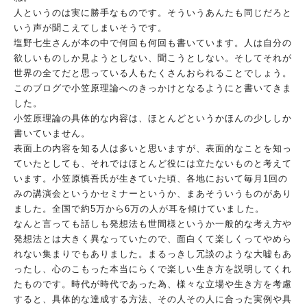
人というのは実に勝手なものです。そういうあんたも同じだろと
い
う声が聞こえてしまいそうです。
塩野七生さんが本の中で何回も何回も書いています。人は自分の
欲
しいものしか見ようとしない、聞こうとしない。そしてそれが
世界
の全てだと思っている人もたくさんおられることでしょう。
このブログで小笠原理論へのきっかけとなるようにと書いてきま
し
た。
小笠原理論の具体的な内容は、ほとんどというかほんの少ししか
書
いていません。
表面上の内容を知る人は多いと思いますが、表面的なことを知っ
て
いたとしても、それではほとんど役には立たないものと考えて
いま
す。小笠原慎吾氏が生きていた頃、各地において毎月1回の
みの講
演会というかセミナーというか、まあそういうものがあり
ました。
全国で約5万から6万の人が耳を傾けていました。
なんと言っても話しも発想法も世間様というか一般的な考え方や
発
想法とは大きく異なっていたので、面白くて楽しくってやめら
れな
い集まりでもありました。まるっきし冗談のような大嘘もあ
ったし
、心のこもった本当にらくで楽しい生き方を説明してくれ
たもので
す。時代が時代であった為、様々な立場や生き方を考慮
すると、具
体的な達成する方法、その人その人に合った実例や具