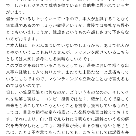
で、
しかもビジネスで成功を得ていると自他共に思われている方
がいま
す。
儲かっているし上手くいっているので、本人が意識することなく
無
意識であるのでしょうが傲慢というか、傲慢では失礼なら慢心
とで
もいいましょうか、謙虚さというものを感じさせて下さらな
い方が
おります。
ご本人様は、たぶん気づいていないでしょうから、あえて他人が
と
やかくいうこともありませんが、レッスンを続けているこちら
とし
ては大変に参考になる素晴らしい方です。
このブログを続けているこちらとしても、過去において様々な出
来
事を経験してきております。まだまだ未熟だなーと反省もして
いる
こちらですので、マウンティングや立派なことなぞ言えるも
のでは
ないのです。
但し、小笠原理論とは何なのか。どういうものなのか。そしてそ
れ
を理解し実践し、コンビニ感覚ではなく、確かにらくで楽しく
未来
をも過ごしていこうということを提案し提言しているものと
しては
、目先や損得勘定を根底とした発想や発言は控えておりま
す。それ
により、白い目で見られたり明らかに誤解という名の解
釈を先方が
したとしても、相手様が受け止る余裕がないと感じと
れば、たとえ
不本意であったとしても、こちらとしては説得も弁