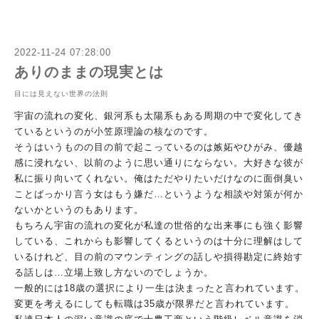
2022-11-24 07:28:00
ありのままの現実とは
目には見えない世界の法則
宇宙の流れの変化、銀河系も太陽系もある周期の中で変化してき
て
いるというのが小笠原理論の核なのです。
そうはいうものの目の前で起こっているのは嫉妬やひがみ、優越
感
に浸れない、以前のように思い通りにならない。大好きな彼が
私に
振り向いてくれない。俺はただやりたいだけなのに面倒臭い
ことば
っかり言う女はもう嫌だ…
というような相談や対策が何か
ないかというのもあります。
もちろん宇宙の流れの変化が私達の世俗的な出来事にも強く影響
し
ている、これからも影響してくるというのは十分に理解はして
いる
けれど、目の前のマウンティングの話しや損得勘定に終始す
る話し
は…立場上致し方ないのでしょうか。
一般的には18歳の選択により一生は決まったと言われています。
変更を考えるにしても転職は35歳が限界だと言われています。