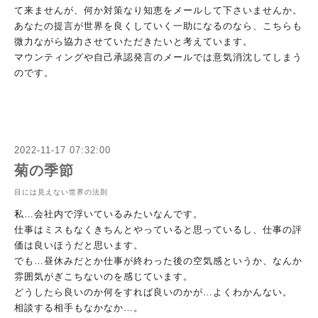
て来ませんが、何か対策なり知恵をメールして
下さいませんか。
あなたの提言が世界を良くしていく一助になるの
なら、こちらも
微力ながら協力させていただきたいと考えています
。
マウンティングや自己承認発言のメールでは意気消沈してしまう
の
です。
2022-11-17 07:32:00
菊の季節
目には見えない世界の法則
私…会社内で浮いているみたいなんです。
仕事はミスもなくきちんとやっていると思っているし、仕事の評
価
は良いほうだと思います。
でも…昼休みだとか仕事が終わった後の空気感というか、なんか
雰
囲気がぎこちないのを感じています。
どうしたら良いのか何をすれば良いのかが…よくわかんない。
相談する相手もなかなか…。