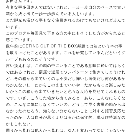
多
田さんです。
有名な宇多田さんではないけれど、一歩一歩自分のペースで古い
箱
から抜け出て一歩一歩歩んでいる人もいます。
まだ脚光も浴びる事もなく注目されるわけでもないけれど歩んで
い
ます。
このブログを毎回見て下さる方の中にもそうした方がおられると
感
じています。
数年前にGETING OUT OF THE BOX邦題では箱という本の事
を取り上げたことがあります。これ
を研究しているんだというグ
ループもあるのだそうです。
言い換えれば、この箱の中にいることである意味に於いてはらく
で
はあるけれど、窮屈で退屈でワンパターンで飽きてしまうけれ
ど…
その箱から出ていくのは不安だし怖いし面倒だし何があるか
わかん
ないし…だからこのままでいいや、だからもっと楽しみた
いからこ
の箱から出ていきたいと色々な反応を見せてくれるもの
です。
いざ、こうした箱から出てみると…あら、こんなにらくな
の、
こんなに気にしなくていいの。どうして早く古巣の箱から出
なかっ
たのだろう。知らない分からないことに対する拒否反応だ
ったのか
、人は自分が思うよりはるかに保守的、現状維持派なの
かもしれな
い。
周りから見れば他人から見れば、なんも変わってないじゃないか