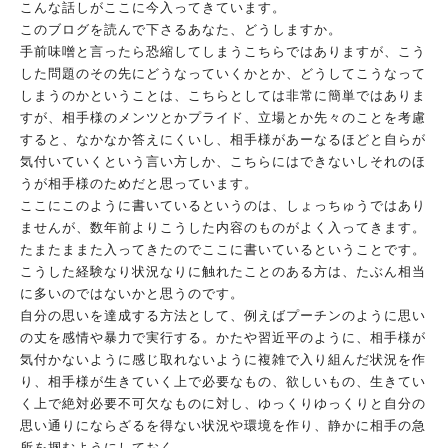
こんな話しがここに今入ってきています。
このブログを読んで下さるあなた、どうしますか。
手前味噌と言ったら恐縮してしまうこちらではありますが、こう
し
た問題のその先にどうなっていくかとか、どうしてこうなって
しま
うのかということは、こちらとしては非常に簡単ではありま
すが、
相手様のメンツとかプライド、立場とか先々のことを考慮
すると、
なかなか答えにくいし、相手様があーなるほどと自らが
気付いてい
くという言い方しか、こちらにはできないしそれのほ
うが相手様の
ためだと思っています。
ここにこのように書いているというのは、しょっちゅうではあり
ま
せんが、数年前よりこうした内容のものがよく入ってきます。
たま
たままた入ってきたのでここに書いているということです。
こうした経験なり状況なりに触れたことのある方は、たぶん相当
に
多いのではないかと思うのです。
自分の思いを達成する方法として、例えばプーチンのように思い
の
丈を感情や暴力で実行する。かたや習近平のように、相手様が
気付
かないように感じ取れないように複雑で入り組んだ状況を作
り、
相手様が生きていく上で必要なもの、欲しいもの、生きてい
く上で
絶対必要不可欠なものに対し、ゆっくりゆっくりと自分の
思い通り
にならざるを得ない状況や環境を作り、
静かに相手の急
所を掴むようにしておく。