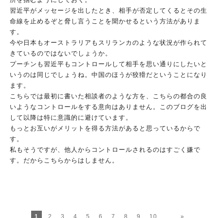
習近平がメッセージを出したとき、相手が否定してくるとその生
命
線を止めるぞと脅し言うことを聞かせるという方法がありま
す。
今や日本もオーストラリアもスリランカのような状況が作られて
き
ているのではないでしょうか。
プーチンも習近平もコントロールして相手を思い通りにしたいと
い
うのは同じでしょうね。中国のほうが狡猾だということになり
ます
。
こちらでは最初に書いた相談者のような方を、こちらの都合の良
い
ようなコントロールをする意向はありません。このブログを出
して
以降は特に意識的に避けています。
もっとお互いがメリットを得る方法があると思っているからで
す。
私もそうですが、他人からコントロールされるのはすごく嫌で
す。
だからこちらからはしません。
1
2
3
4
5
6
7
8
9
10
...
»