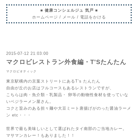
■ 健康コンシェルジュ 気戸 ■
ホームページ
/
メール
/
電話をかける
2015-07-12 21:03:00
マクロビレストラン外食編・T'Sたんたん
マクロビオティック
東京駅構内の京葉ストリートにあるT’s たんたん
自由が丘のお店はフルコースもあるレストランですが、
こちらは肉・魚介類・乳製品・
卵等の動物性食材を使っていな
いベジラーメン屋さん。
コクと旨みのある担々麺や大豆ミート唐揚げがのった醤油ラーメ
ン
etc・・・
世界で最も美味しいとして選ばれたタイ南部のご当地カレー。
マサマンカレー！もありました！！