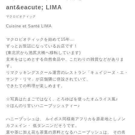
ant&eacute; LIMA
マクロビオティック
Cuisine et Santé LIMA
マクロビオティックを始めて15年…
ずっとお世話になっているお店です！
(東北沢から池尻大橋へ移転しています)
玄米をはじめとする自然食品や、こだわりの雑貨などがありま
す。
リマクッキングスクール運営のレストラン「キュイジーヌ・エ・
サンテ・リマ」が店舗隣に併設されていて、
できたての料理が楽しめます。
☆写真はたまごではなく、とろゆばを使ったオムライス風♪
☆ほんのり甘いハニーブッシュティー♪
ハニーブッシュは、
ルイボス同様南アフリカを原産地としノン
カフェイン・
低タンニンだそうです。
葉や茎に加え花も茶葉の原料となるハニーブッシュは、
その名