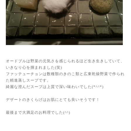
オードブルは野菜の元気さを感じられるほど生き生きしていて、
いきなり心を掴まれました
(
笑
)
ファッテューチョンは数種類のきのこ類と広東乾燥野菜で作られ
た精進蒸しスープです。
綺麗な澄んだスープは上質で深い味わいでした
(*^^*)
デザートのきくらげはお肌にとても良いそうです！
最後まで大満足のお料理でした
(^^)