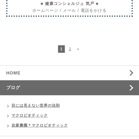
■ 健康コンシェルジュ 気戸 ■
ホームページ
/
メール
/
電話をかける
1
2
»
HOME
ブログ
目には見えない世界の法則
マクロビオティック
自家農園＊マクロビオティック