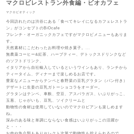
マクロビレストラン外食編・ビオカフェ
マクロビオティック
今回訪れたのは渋谷にある「食べてキレイになるカフェレストラ
ン」がコンセプトのBiOcafe
フレンチ・オーガニックカフェですがマクロビメニューもありま
す。
天然素材にこだわったお料理や焼き菓子。
...
無農薬コーヒー&紅茶、ハーブティー、デトックスドリンクなど
のソフトドリンク、
イタリアから自社輸入しているというワインもあり、ランチから
ティータイム、ディナーまで楽しめるお店です。
豊富なメニューからテンペと春野菜の豆乳グラタン（パン付き）
デザートに生姜の豆乳ガトーショコラをオーダー。
グラタンはテンペ、車麩、空豆、アスパラガス、いぶりがっこ、
玉葱、じゃがいも、豆乳、ソイクリームと
動物性の食材は使用していないのでマクロビアンも楽しめます
ね。
深みのある味と単調にならない食感はいぶりがっこの活躍か
と・・・
お肉や魚介類もありセレクト次第で動物性も控えられるので