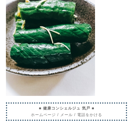
■ 健康コンシェルジュ 気戸 ■
ホームページ
/
メール
/
電話をかける