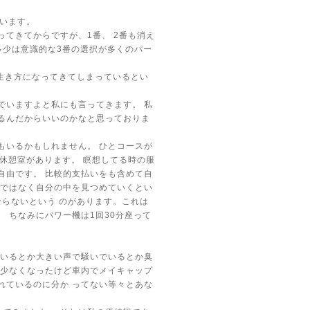
います。
ってきてからですが、1番、
2番も消え
多少は意識的な3番の選択が多くのパー
生き方になってきてしまっているとい
でいますよと私にも言ってきます。
私
るんだからいいのかなと思っておりま
もいるかもしれません。
ひとコースが
、休憩室があります。
瞑想してる時の服
自由です。
比較的支払いをも含めて自
ではなく自分の中を見つめていくとい
ならないという
のがあります。これは
。
ちなみにパワー機は1回30分座って
いるとか大きい声で騒いでいるとか臭
少なくなったけど車内でメイキャップ
れているのに分か
ってない等々とあな