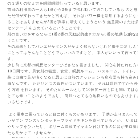
の３通りの捉え方を瞬間瞬間行っていると思います。
前回の利用者の一人も1番から3番まで揺れ動いて過ごしているも
のと思
ただ何が変わってきたかと言えば、
それはパワー機を活用するようにな
ることはありませんが3番が異常に増えてしまうという
無意識のまたは
センテージ
を占めているということです。
別の言い方をするならば1番2番の天動説的生き方から3番の地動
説的な
うことです。
その結果としてバレエだかダンスだかよく知らないけれど勝手に楽
しん
にとってはそんなことどうでもいいのですけど、
本人がいいって言って
す。
少し前に京都の瞑想センターびぱさなを書きました。
関心を持たれた方
10日間です。男女別の寝室、食堂、瞑想ルーム、
バスルーム、トイレ
装は自由で足が痛くなると思えば自前のクッショ
ンも座布団も持ち込み
由なんです。
ただひとつの条件がついています。
それは瞑想ですから外
う内観
を行います。
そのためルールとして10日間一言も口を聞いては
とても辛いことのようであり、
尚且つとても心地良いものでもあります
いるだけです。
よく電車に乗っていると目に付くものがあります。
子供が走りまわって
いがプン
プンのケンタッキーフライドチキンを食べているとか、
いまは
やリップをひいたり、
ボリーム満載でイヤホン付けてるのに音がモロ漏
たも見かけていませんか。