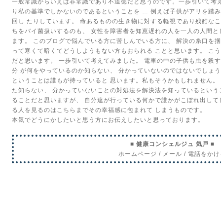
一般常識からいえば非常識であり不道徳だと思うのです。一歩引いて考
り私の基準でしかないのであるということを
…
例えば子供がアリを踏み
回し
たりしています。
命あるものの生き物に対する軽視であり残酷な
ちをバイ菌扱いするのも、
女性を障害者を知恵遅れの人を一人の人間と
ます。
このブログで悩んでいる方に苦しんでいる方に、
解決の糸口を
って寒くて暗くてどうしようもない方もおられる
ことと思います。
こう
だと思います。
一歩引いて考えてみました。
電車の中の子供も虫を殺す
分
が何をやっているのか知らない、
分かっていないのではないでしょ
ということは誰もが持っていると
思います。私もそうかもしれません。
た知らない、
分かっていないことの対処法を解決法を知っているという
ることだと思いますが、
自分達が行っている何かで誰かがこぼれ出して
る人を見るのはこちらまでその幸福感に包まれて
しまうものです。
本気でどうにかしたいと思う方にお伝えしたいと思っております。
■ 健康コンシェルジュ 気戸 ■
ホームページ
/
メール
/
電話をかけ