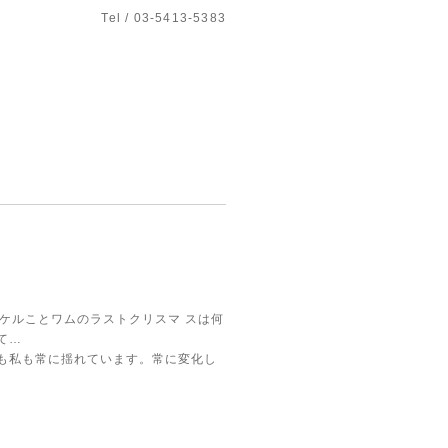
Tel / 03-5413-5383
イケルことワムのラストクリスマ
スは何
て…
も私も常に揺れています。常に変化し