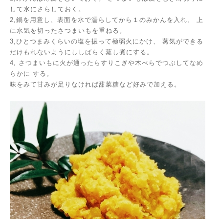
して水にさらしておく。
2,鍋を用意し、表面を水で濡らしてから１のみかんを入れ、
上
に水気を切ったさつまいもを重ねる。
3,ひとつまみくらいの塩を振って極弱火にかけ、
蒸気ができる
だけもれないようにししばらく蒸し煮にする。
4,
さつまいもに火が通ったらすりこぎや木べらでつぶしてなめ
らかに
する。
味をみて甘みが足りなければ甜菜糖など好みで加える。