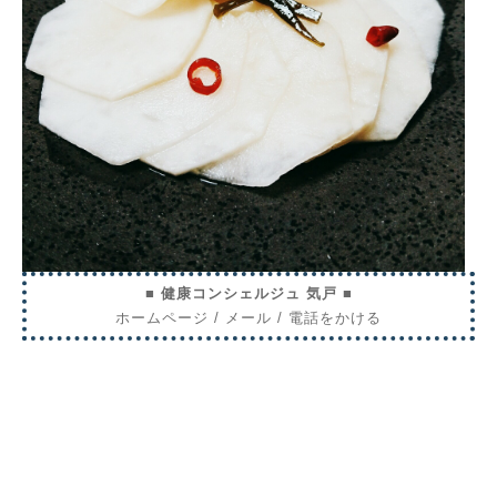
■ 健康コンシェルジュ 気戸 ■
ホームページ
/
メール
/
電話をかける