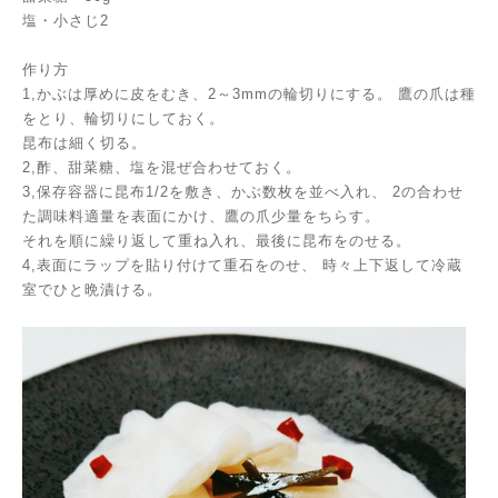
塩・小さじ2
作り方
1,かぶは厚めに皮をむき、2～3mmの輪切りにする。
鷹の爪は種
をとり、輪切りにしておく。
昆布は細く切る。
2,酢、甜菜糖、塩を混ぜ合わせておく。
3,保存容器に昆布1/2を敷き、かぶ数枚を並べ入れ、
2の合わせ
た調味料適量を表面にかけ、鷹の爪少量をちらす。
それを順に繰り返して重ね入れ、最後に昆布をのせる。
4,表面にラップを貼り付けて重石をのせ、
時々上下返して冷蔵
室でひと晩漬ける。