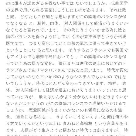
のは誰もが認めざるを得ない事では
ないでしょうか。
伝統医学
の世界で用いられる言葉にこうしたものがあります。
それは陰
と陽。
どなたもご存知とは思いますがこの陰陽のバランスが保
てなくなる
と、精神、肉体、
対人関係そして経済がうまくいか
なくなると言われています。
その為にうまくいかせる為に陰と
陽のバランスを保つようにしてい
くのが東洋医学というか伝統
医学です。
つまり変化していく自然の流れに沿って生きていけ
ということにな
ると思います。
そうするとフランスでも英国で
もアメリカでも朝鮮半島においても
、この陰陽のバランスを保
っていく為の様々な変化、
修正または進化の途上においてのト
ランプさんでありマクロンさん
であると思います。
時代が変化
していないのなら古い昭和のようなシステムでもいいの
ではな
いでしょうか。時代はどんどん変わってきています。精神、
肉
体、
対人関係そして経済が過去においてうまくいっていたと思
っていた
方が、
最近はなんかよく分からないけれどうまくいか
ないんだよというの
がこの陰陽バランスでご理解いただけるで
しょうか。
恋愛関係がうまくいかないのも鬱病になるのも過
食、
過飲になるのも…。
うまくいこうといくまいと俺は俺のや
り方でいくんだという武士は
食わねど高楊枝 という言葉があり
ます。
人様がどう生きようと構わない時代ではありますが、
時