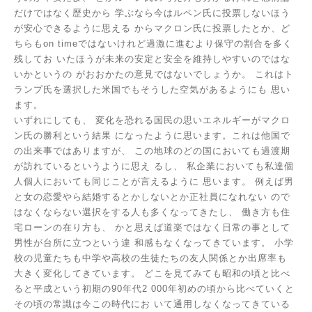
だけではなく歴史から
学ぶなら今はルペン氏に投票しないほう
が安心できるように思える
からマクロン氏に投票したとか、ど
ちらもon timeではないけれど過激に進むより保守の割合を多く
残してお
いたほうが未来の安定と安全を維持しやすいのではな
いかというの
がおおかたの意見ではないでしょうか。
これはト
ランプ氏を選択した米国でもそうした空気があるようにも
思い
ます。
いずれにしても、
変化を恐れる国民の思いエネルギーがマクロ
ン氏の勝利という結果
になったように思います。これは他国で
の出来事ではありますが、
この地球のどの国においても過渡期
が訪れているというように思え
るし、
私企業においても私達個
人個人においても同じことが言えるように
思います。
例えば男
と女の恋愛やら結婚するとかしないとか正社員になれない
ので
はなくならない選択をする人も多くなってきたし、
働き方も住
宅ローンの在り方も、
かと思えば道楽ではなく日常の事として
男性が台所に立つという違
和感もなくなってきています。
小学
校の児童たちも中学や高校の生徒たちの友人関係とか出席率も
大きく変化してきています。
どこを見てみても昭和の頃と比べ
ると平成という初期の90年代2
000年初めの頃から比べていくと
その頃の常識は今この時代にお
いて通用しなくなってきている