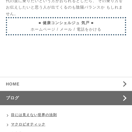
代の波に乗りたいという方がおられるとしたら、
その乗り方を
お伝えしたいと思う人が出てくるのも陰陽バランスか
もしれま
せん。
■ 健康コンシェルジュ 気戸 ■
ホームページ
/
メール
/
電話をかける
HOME
ブログ
目には見えない世界の法則
マクロビオティック