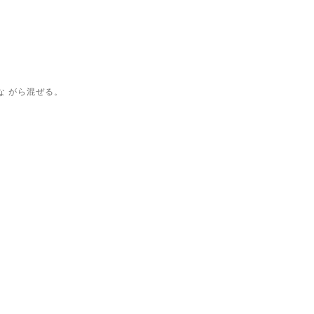
な
がら混ぜる。