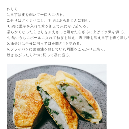
作り方
1,里芋は皮を剥いて一口大に切る。
2,せりはざく切りにし、ネギはあらみじんに刻む。
3,
鍋に里芋を入れて水を加えて火にかけ茹でる。
柔らかくなったらせりを加えさっと混ぜたらざるに上げて水気を切
る。
4,
熱いうちにボールに入れてねぎを加え、塩で味を調え里芋を軽く潰し
5,油揚げは半分に切って口を開き4を詰める。
6,フライパンに菜種油を熱していれ両面をこんがりと焼く。
焼きあがったら2つに切って器に盛る。