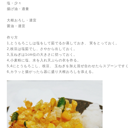
塩・少々
揚げ油・適量
大根おろし・適宜
醤油・適宜
作り方
1,とうもろこしは塩をして茹でるか蒸しておき、
実をとっておく。
2,枝豆は塩茹でし、さやから出しておく。
3,玉ねぎは1cm位の大きさに切っておく。
4,小麦粉に塩、水を入れ天ぷらの衣を作る。
5,4にとうもろこし、枝豆、
玉ねぎを加え混ぜ合わせたらスプーンです
6,カラッと揚がったら器に盛り大根おろしを添える。