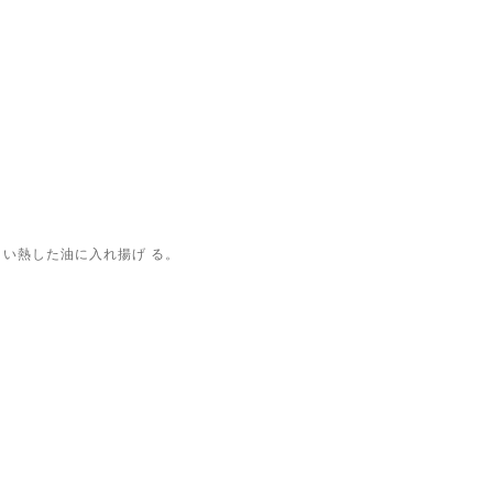
くい熱した油に入れ揚げ
る。