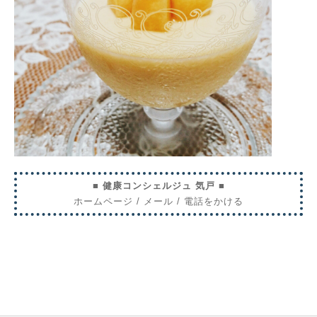
■ 健康コンシェルジュ 気戸 ■
ホームページ
/
メール
/
電話をかける