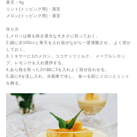
寒天・4g
ミント(トッピング用)・適宜
メロン(トッピング用)・適宜
作り方
1,メロンは種を除き適当な大きさに切っておく。
2,鍋に水100ccと寒天を入れ混ぜながら一度沸騰させ、
よく溶か
しておく。
3,ミキサーに1のメロン、ココナッツミルク、
メープルシロッ
プ、レモン汁を入れ攪拌する。
4,あら熱を取った2の鍋に3を入れよく混ぜ合わせる。
5,器に4を流し入れ、冷蔵庫で冷し、
食べる前にメロンとミント
を飾る。