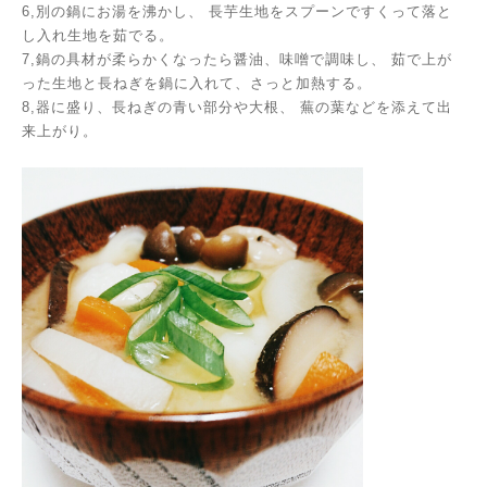
6,別の鍋にお湯を沸かし、
長芋生地をスプーンですくって落と
し入れ生地を茹でる。
7,鍋の具材が柔らかくなったら醤油、味噌で調味し、
茹で上が
った生地と長ねぎを鍋に入れて、さっと加熱する。
8,器に盛り、長ねぎの青い部分や大根、
蕪の葉などを添えて出
来上がり。