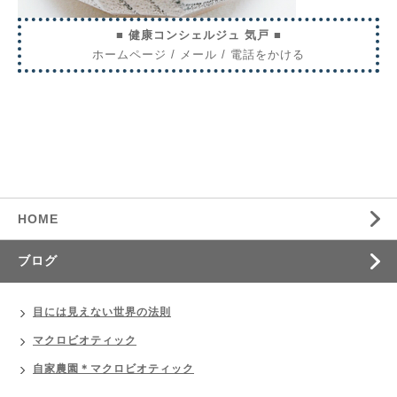
■ 健康コンシェルジュ 気戸 ■
ホームページ
/
メール
/
電話をかける
HOME
ブログ
目には見えない世界の法則
マクロビオティック
自家農園＊マクロビオティック