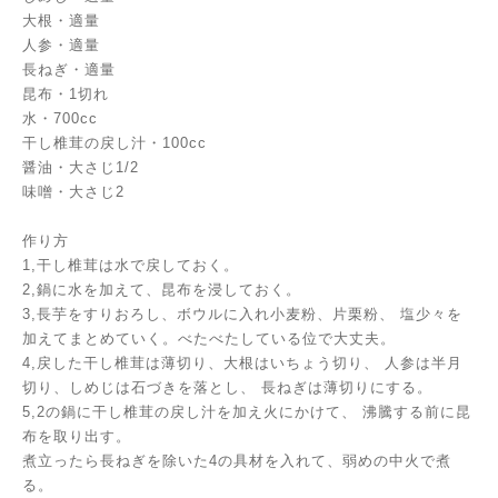
大根・適量
人参・適量
長ねぎ・適量
昆布・1切れ
水・700cc
干し椎茸の戻し汁・100cc
醤油・大さじ1/2
味噌・大さじ2
作り方
1,干し椎茸は水で戻しておく。
2,鍋に水を加えて、昆布を浸しておく。
3,長芋をすりおろし、ボウルに入れ小麦粉、片栗粉、
塩少々を
加えてまとめていく。べたべたしている位で大丈夫。
4,戻した干し椎茸は薄切り、大根はいちょう切り、
人参は半月
切り、しめじは石づきを落とし、
長ねぎは薄切りにする。
5,2の鍋に干し椎茸の戻し汁を加え火にかけて、
沸騰する前に昆
布を取り出す。
煮立ったら長ねぎを除いた4の具材を入れて、弱めの中火で煮
る。