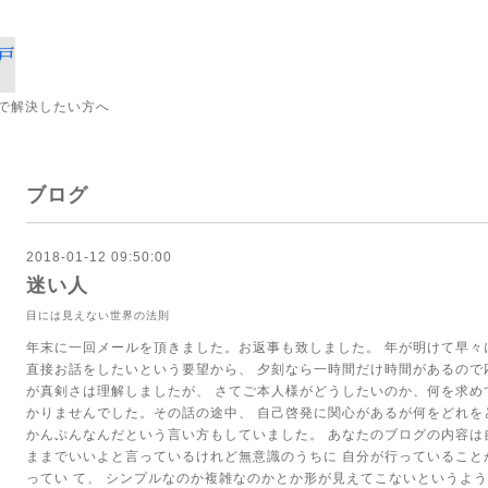
で解決したい方へ
ブログ
2018-01-12 09:50:00
迷い人
目には見えない世界の法則
年末に一回メールを頂きました。お返事も致しました。
年が明けて早々
直接お話をしたいという要望から、
夕刻なら一時間だけ時間があるので
が真剣さは理解しましたが、
さてご本人様がどうしたいのか、何を求め
かりませんでした。その話の途中、
自己啓発に関心があるが何をどれを
かんぷんなんだという言い方もしていました。
あなたのブログの内容は
ままでいいよと言っているけれど無意識のうちに
自分が行っていること
ってい
て、
シンプルなのか複雑なのかとか形が見えてこないというよ