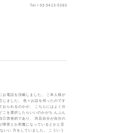
Tel / 03-5413-5383
にお電話を頂戴しました。
ご本人様が
応じました。
色々お話を伺ったのです
ておられるのかが、
こちらにはよく分
どこを選択したらいいのかがち
んぷん
自己啓発的であり、
尚且自分が自分の
が障害とか邪魔になっているとかと言
うないい
方をしていました。
こういう