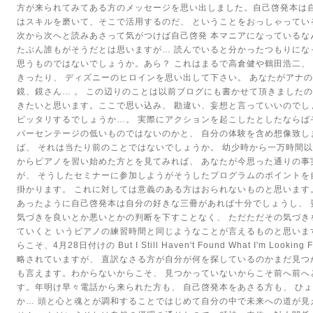
方が来られてみてある方のメッセージを思い出しました。自己啓発本は
はスキルを磨いて、そこで活用するのだ、
ということをおっしゃってい
次から次へと読みあさって気がつけば自己啓発
本マニアになっているな
たぶん誰もがそうだとは思いますが…
読んでいると分かったつもりにな
思うものではないでしょうか。あら？
これはまるで高倉健や鶴田浩二、
きったり、
ディズニーのヒロインを思い出して下さい。
あなたがアナの
鏡、鏡さん…
。
この辺りのことは以前ブログにも書かせて頂きましたの
きたいと思います。ここで思い込み、
勘違い、妄想と言っていいのでし
ピッタリするでしょうか…。
実際にアクションを起こしたとしたならば
パーセンテージの低いものではないのかと、
自分の体験を含め想像致し
ば、
それは当たり前のことではないでしょうか。
幼少時から一万時間
からピアノを習い始めた方とを見てみれば、
あなたが今思った通りの事
が、
そうしたセミナーに参加しようがそうしたプログラムのポイントを
掛かります。
これに対しては意義のある方はおられないものと思います
あったように自己啓発本は自分の好きな三冊があれば十分でしょうし、
気づきを良いとか悪いとかの判断を下すことなく、
ただただその気づき
ていくと
いうピアノの練習時間と同じようなことが言えるものと思いま
らこそ、4月28日付けの But I Still Haven't Found What I'm L
略されていますが、
直訳なさる方が自分が何を探しているのかまだ見つ
も言えます。わからないからこそ、
見つかっていないからこそ前へ前へ
す。年明け早々電話から来られた方も、
自己啓発本をあさる方も、
ひょ
か…
頭と心と魂とが調和することではじめて自分の中で未来への道が見