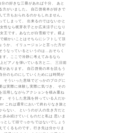
自分の好きな三冊があれば十分、
あと
る方がいました。
自己啓発本が好きで
んて方もおられるのかもしれません。
ってしまって、
出来るのではないかと
女性なら梶芽衣子とか広末涼子になり
女王です。あなたが白雪姫です。鏡よ
で細かいことはそちらにシフトして頂
ょうか、
イリュージョンと言った方が
そうなっているというのは…おそらく
ます。ここで冷静に考えてみるなら
以上ピアノを弾いている方と二、
三日前
実があります。
自己啓発の本を読もう
自分のものにしていくためには時間が
。
そういった意味でどっかのブログに
要は実際に体験し実際に気づき、
その
を活用しながらアクションを積み重ね
す。
そうした意識を持っている人だか
ooking For これは通常において終わりなき旅と
からない、
というのが人の生き方だと
と歩み続けていくものだと私は
思いま
っとして頭でっかちではないでしょう
えてくるものです。行き先は分かりま