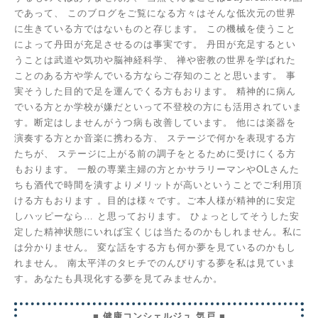
であって、
このブログをご覧になる方々はそんな低次元の世界
に生きている方ではないものと存じます。
この機械を使うこと
によって丹田が充足させるのは事実です。
丹田が充足するとい
うことは武道や気功や脳神経科学、
禅や密教の世界を学ばれた
ことのある方や学んでいる方ならご存知のことと思います。
事
実そうした目的で足を運んでくる方もおります。
精神的に病ん
でいる方とか学校が嫌だといって不登校の方にも活用されていま
す。断定はしませんがうつ病も改善しています。
他には楽器を
演奏する方とか音楽に携わる方、
ステージで何かを表現する方
たちが、
ステージに上がる前の調子をとるために受けにくる方
もおります。
一般の専業主婦の方とかサラリーマンやOLさんた
ちも酒代で時間を潰すよりメリットが高いということでご利用頂
ける方もおります
。目的は様々です。ご本人様が精神的に安定
しハッピーなら…
と思っております。
ひょっとしてそうした安
定した精神状態にいれば宝くじは当たるのかもしれません。私に
は分かりません。
変な話をする方も何か夢を見ているのかもし
れません。
南太平洋のタヒチでのんびりする夢を私は見ていま
す。あなたも具現化する夢を見てみませんか。
■ 健康コンシェルジュ 気戸 ■