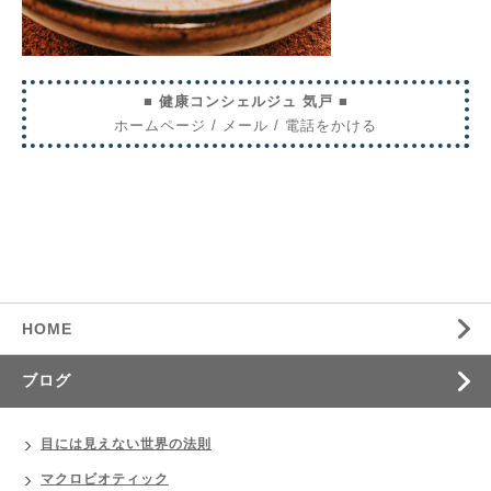
■ 健康コンシェルジュ 気戸 ■
ホームページ
/
メール
/
電話をかける
HOME
ブログ
目には見えない世界の法則
マクロビオティック