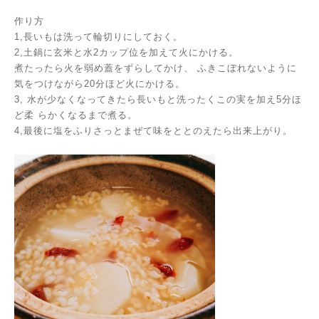
作り方
1,長いもは洗って輪切りにしておく。
2,土鍋に玄米と水2カップ位を加えて火にかける。
煮たったら火を弱め蓋をずらしてかけ、
ふきこぼれないように
気をつけながら20分ほど火にかける。
3,
水が少なくなってきたら長いもと洗ったくこの実を加え5分ほ
ど柔
らかくなるまで煮る。
4,最後に塩をふりさっとまぜて味をととのえたら出来上がり。