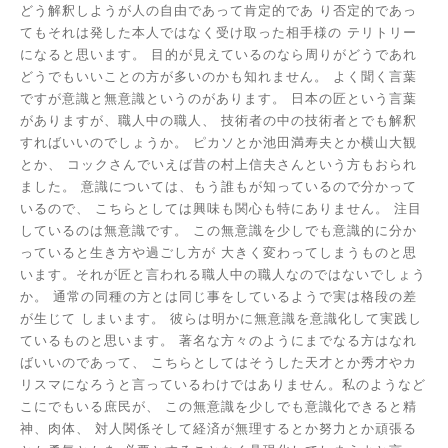
どう解釈しようが人の自由であって肯定的であ
り否定的であっ
てもそれは発した本人ではなく受け取った相手様の
テリトリー
になると思います。
目的が見えているのなら周りがどうであれ
どうでもいいことの方が多いのかも知れません。
よく聞く言葉
ですが意識と無意識というのがあります。
日本の匠という言葉
がありますが、職人中の職人、
技術者の中の技術者とでも解釈
すればいいのでしょうか。
ピカソとか池田満寿夫とか横山大観
とか、
コックさんでいえば昔の村上信夫さんという方もおられ
ました。
意識については、もう誰もが知っているので分かって
いるので、
こちらとしては興味も関心も特にありません。
注目
しているのは無意識です。
この無意識を少しでも意識的に分か
っていると生き方や過ごし方が
大きく変わってしまうものと思
います。それが匠と言われる職人中の職人なのではないでしょう
か。
通常の同種の方とは同じ事をしているようで実は格段の差
が生じて
しまいます。
彼らは明かに無意識を意識化して実践し
ているものと思います。
著名な方々のようにまでなる方はなれ
ばいいのであって、
こちらとしてはそうした天才とか秀才やカ
リスマになろうと言っているわけではありません。私のようなど
こにでもいる庶民が、
この無意識を少しでも意識化できると精
神、肉体、
対人関係そして経済が無理するとか努力とか頑張る