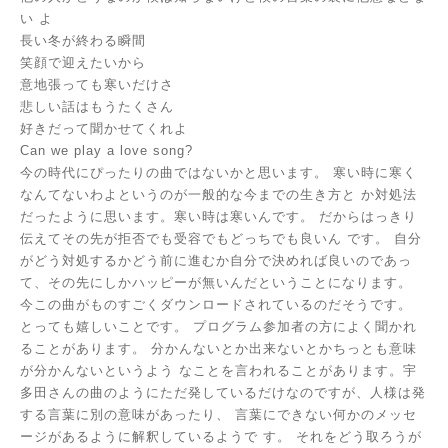
い
よ
長い冬が終わる瞬間
笑顔で迎えたいから
意地張っても寒いだけさ
悲しい話はもうたくさん
好きだって聞かせてくれよ
Can we play a love song?
今の時代にぴったりの曲ではないかと思います。
寒い時に寒く
なんてないわよというのが一般的な今までの生き方と
か対処法
だったように思います。寒い時は寒いんです。
だからはっきり
伝えてその先が拒否でも受容でもどっちでも良いん
です。
自分
がどう対処するかどう前に進むか自分で決めれば良いのであっ
て、その先にしかハッピーが無いんだということになります。
今この曲がものすごくダウンロードされているのだそうです。
とっても嬉しいことです。
プログラム参加者の方によく聞かれ
ることがあります。
分かんないとか出来ないとかちっとも意味
が分かんないというよう
なことを言われることがあります。宇
多田さんの曲のようにただ発しているだけなのですが、人様は発
する言葉に別の意味があったり、
言葉にできない何かのメッセ
ージがあるように解釈しているようで
す。
それをどう取ろうが