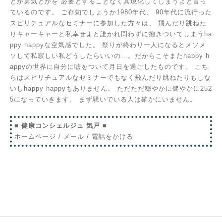
とか勇気とかを
必要とすることなく具現化してしまうよと言っ
ているのです。
ご存知でしょうか1980年代、
90年代に流行った
スピリチュアルなセミナーに参加した方々は、
飛んだり跳ねた
りキャーキャーと私幸せよと誰かれ問わずに抱きついてしまうha
ppy happyな空気感でした。
祭りが終わり一人になるとメソメ
ソして私寂しい私どうしたらいいの…。だからこそまたhappy h
appyの世界に自分に嘘をついて月日を過ごしたものです。
こち
らはスピリチュアルなセミナーでもなく飛んだり跳ねたりもしな
いしhappy happyもありません。
ただただ穏やかに健やかに252
5になっていきます。
まず騒いでいる人は確かにいません。
■ 健康コンシェルジュ 気戸 ■
ホームページ
/
メール
/
電話をかける