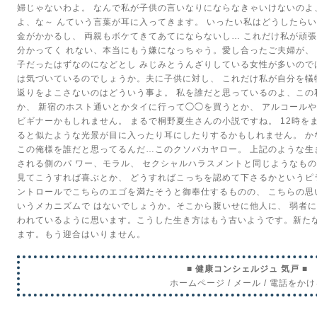
婦じゃないわよ。
なんで私が子供の言いなりにならなきゃいけないのよ
よ、な～
んていう言葉が耳に入ってきます。
いったい私はどうしたら
金がかかるし、
両親もボケてきてあてにならないし…
これだけ私が頑張
分かってく
れない、本当にもう嫌になっちゃう。愛し合ったご夫婦が、
子だったはずなのになどとし
みじみとうんざりしている女性が多いので
は気づいているのでしょうか。夫に子供に対し、
これだけ私が自分を犠
返りをよこさないのはどういう事よ。
私を誰だと思っているのよ、この
か、
新宿のホスト通いとかタイに行って◯◯を買うとか、
アルコール
ビギナーかもしれません。
まるで桐野夏生さんの小説ですね。
12時を
ると似たような光景が目に入ったり耳にしたりするかもしれません。
か
この俺様を誰だと思ってるんだ…このクソバカヤロー。
上記のような生
される側のパ
ワー、モラル、
セクシャルハラスメントと同じようなも
見てこうすれば喜ぶとか、
どうすればこっちを認めて下さるかというピ
ントロールでこちらのエゴを満たそうと御奉仕するものの、
こちらの思
いうメカニズムで
はないでしょうか。そこから腹いせに他人に、
弱者に
われているように思います。こうした生き方はもう古いようです。新た
ます。もう迎合はいりません。
■ 健康コンシェルジュ 気戸 ■
ホームページ
/
メール
/
電話をかけ