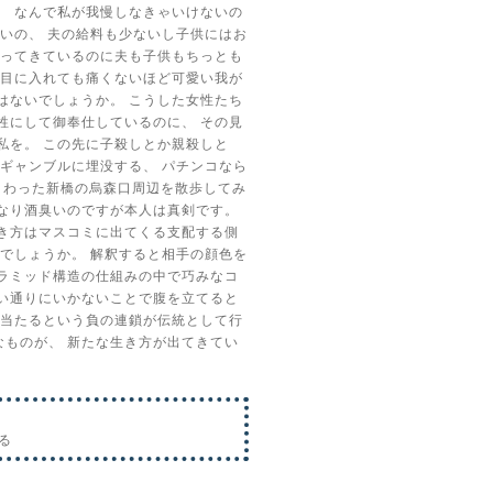
、
なんで私が我慢しなきゃいけないの
いいの、
夫の給料も少ないし子供にはお
ってきているのに夫も子供もちっとも
目に入れても痛くないほど可愛い我が
はないでしょうか。
こうした女性たち
牲にして御奉仕しているのに、
その見
私を。
この先に子殺しとか親殺しと
やギャンブルに埋没する、
パチンコなら
まわった新橋の烏森口周辺を散歩してみ
なり酒臭いのですが本人は真剣です。
き方はマスコミに出てくる支配する側
のでしょうか。
解釈すると相手の顔色を
ラミッド構造の仕組みの中で巧みなコ
い通りにいかないことで腹を立てると
当たるという負の連鎖が伝統として行
なものが、
新たな生き方が出てきてい
る