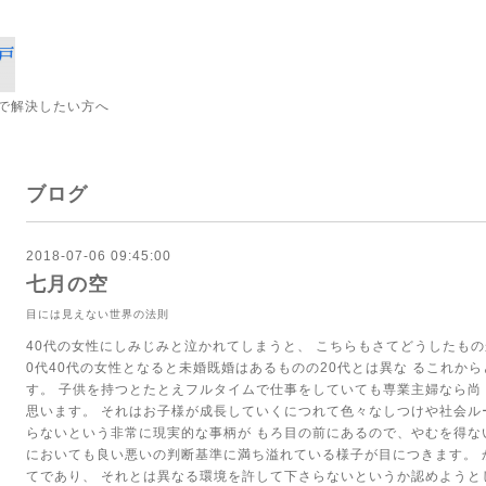
で解決したい方へ
ブログ
2018-07-06 09:45:00
七月の空
目には見えない世界の法則
40代の女性にしみじみと泣かれてしまうと、
こちらもさてどうしたも
0代40代の女性となると未婚既婚はあるものの20代とは異な
るこれから
す。
子供を持つとたとえフルタイムで仕事をしていても専業主婦なら尚
思います。
それはお子様が成長していくにつれて色々なしつけや社会ル
らないという非常に現実的な事柄が
もろ目の前にあるので、やむを得な
においても良い悪いの判断基準に満ち溢れている様子が目につきます。
てであり、
それとは異なる環境を許して下さらないというか認めようと