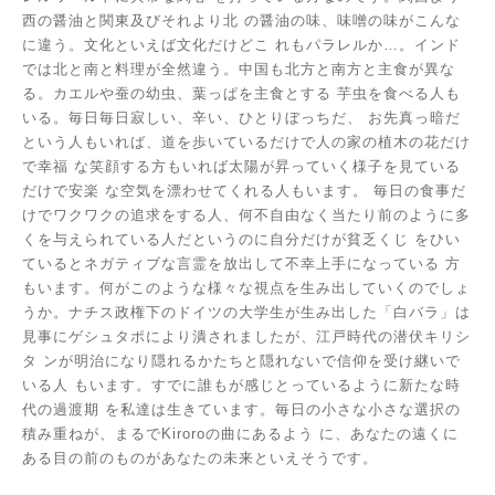
西の醤油と関東及びそれより北
の醤油の味、味噌の味がこんな
に違う。文化といえば文化だけどこ
れもパラレルか…。インド
では北と南と料理が全然違う。中国も北方と南方と主食が異な
る。カエルや蚕の幼虫、葉っぱを主食とする
芋虫を食べる人も
いる。毎日毎日寂しい、辛い、ひとりぼっちだ、
お先真っ暗だ
という人もいれば、道を歩いているだけで人の家の植木の花だけ
で幸福
な笑顔する方もいれば太陽が昇っていく様子を見ている
だけで安楽
な空気を漂わせてくれる人もいます。
毎日の食事だ
けでワクワクの追求をする人、何不自由なく当たり前のように多
くを与えられている人だというのに自分だけが貧乏くじ
をひい
ているとネガティブな言霊を放出して不幸上手になっている
方
もいます。何がこのような様々な視点を生み出していくのでしょ
うか。ナチス政権下のドイツの大学生が生み出した「白バラ」は
見事にゲシュタポにより潰されましたが、江戸時代の潜伏キリシ
タ
ンが明治になり隠れるかたちと隠れないで信仰を受け継いで
いる人
もいます。すでに誰もが感じとっているように新たな時
代の過渡期
を私達は生きています。毎日の小さな小さな選択の
積み重ねが、まるでKiroroの曲にあるよう
に、あなたの遠くに
ある目の前のものがあなたの未来といえそうです。