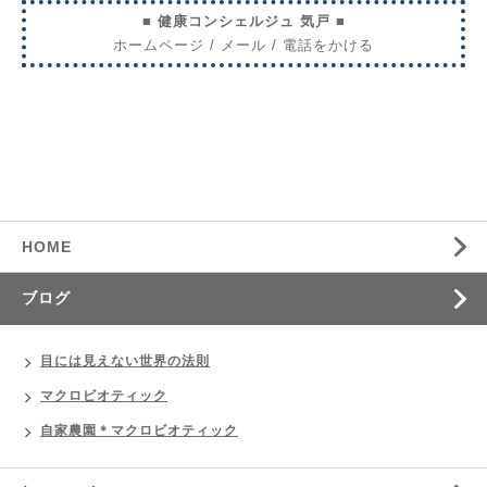
■ 健康コンシェルジュ 気戸 ■
ホームページ
/
メール
/
電話をかける
HOME
ブログ
目には見えない世界の法則
マクロビオティック
自家農園＊マクロビオティック