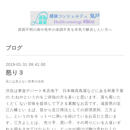
原因不明の病や長年の体調不良を本気で解決したい方へ
ブログ
2019-01-31 09:41:00
怒り３
目には見えない世界の法則
渋谷は東急デパート本店地下、日本橋高島屋などにある和菓子屋
の
たねやというのをご存知の方も多いと思います。落ち着いた
くどく
ない甘味を提供して下さる素敵なお店です。滋賀県の近
江八幡とい
えば、昔から近江商法としての原理原則、三方よ
し。というのをモ
ットーに商いを続けているお店だと思いま
す。三方よしとは、
売り手、買い手、その周りにいる人達いず
れも損をさせてはならな
い。どっかが傾けば物は売れなくな