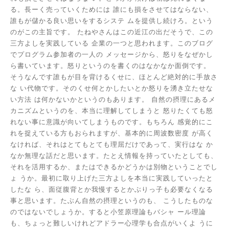
る。長ーく売っていくためには
誰にも損をさせてはならない、
誰もが儲かる良い思いをするシステ
ムを提供し続けろ。という
のがこの主旨です。
たねやさんはこの近江の出だそうで、この
三方よしを実践している
企業の一つと思われます。このブログ
でプログラム参加者の一人の
メッセージから、怒りをなぜかし
ら書いています。怒りというのを書くのはなかなか面倒です。
そうなんです誰もが目を背けるくせに、ほとんど絶対的に手放さ
な
い代物です。そのくせ何とかしたいとか怒りを湧き立たせな
い方法
は何かないかというのもあります。
自然の摂理にあるメ
カニズムというのを、本当に理解してしまうと
怒りたくても怒
れない事に意識が向いてしまうものです。もちろん
感覚的にこ
れを捉えている方もおられますが、基本的に周波数密度
が高く
なければ、それはとてもとても理屈だけであって、実行はな
か
なか無理な話だと思います。たとえ情報を持っていたとしても、
それを活用するか、またはできるかどうかは別物ということでし
ょ
うか。最初に取り上げた三方よしを本当に実践していったと
したな
ら、面従腹背とか我慢するとかぶりっ子も必要なくなる
事と思います。たぶん自然の摂理というのも、
こうしたものな
のではないでしょうか。すると小笠原理論もバシャ
ール理論
も、ちょっと難しいけれどアドラー心理学も合点がいくよ
うに