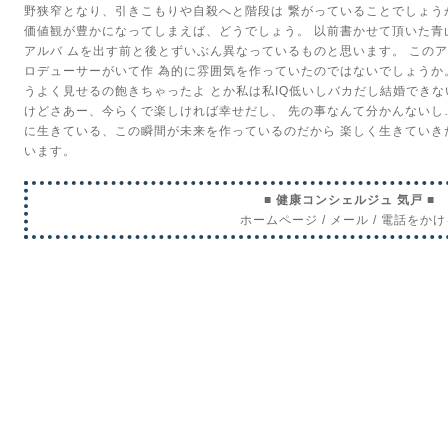
野狭窄となり、引きこもりや自殺へと階段は
繋がっていることでしょう
価値観が豊かになってしまえば、どうでしょう。
以前書かせて頂いた青
アルバ
ムを出す前と後とずいぶん異なっているものと思います。
このア
ロデューサーがいて作
為的に雰囲気を作っていたのではないでしょうか
うよく見せるの飽きちゃったよ
とか私は私IQ低いしバカだし結婚でき
けどさあー、今らくで楽しければ幸せだし、
先の事なんて分かんないし
に生きている、この瞬間が未来を作っているのだから
楽しく生きていき
います。
■ 健康コンシェルジュ 気戸 ■
ホームページ
/
メール
/
電話をかけ