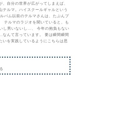
が、自分の世界が広がってしまえば、
山テルマ。ハイスクールギャルという
ルバム以前のテルマさんは、たぶんプ
。
テルマのラジオを聞いていると、も
ないし男いないし…、
今年の抱負もない
…なんて言っています。
要は瞬間瞬間
たいを実践しているようにこちらは思
る