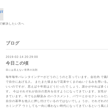
で解決したい方へ
ブログ
2019-02-14 20:29:00
今日この頃
目には見えない世界の法則
毎年毎年バレンタインデーがどうのこうのと言っています。会社内
で義
で自分にあげる人。
またまた猿まねで花束やくまのぬいぐるみを用いる
いいのですが、思えば十年前はどうだったで
しょう。誰かがやれば多く
す。
今はそれぞれが自分の意向を出すようになってきています。女性が
きています。今でもお馴染み
のハラスメント、パワーとかセクシャルだ
自分の基準を他人に押し付けているのではないでしょ
うか。それぞれの
カミングア
ウトしても一向に構わない時代になってきているという風に