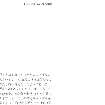
Tel / 03-5413-5383
理チョコやめようよとか人にあげない
人もいます。ま
あ楽しければ何だって
の人が右へ習えだったように思いま
男性へのマストチョコではなくなって
とかモラルとか色々あり
ますが、要は
生き方、それぞれの考え方や価値観を
思えま
す。自分の世界が小さければ視