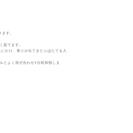
きます。
短く茹でます。
火にかけ、香りが出てきたらほたてを入
イルとよく混ぜ合わせ1分程加熱しま