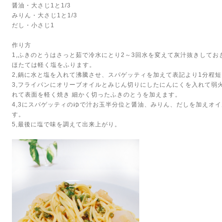
醤油・大さじ1と1/3
みりん・大さじ1と1/3
だし・小さじ1
作り方
1,ふきのとうはさっと茹で冷水にとり2～3回水を変えて灰汁抜きしてお
ほたては軽く塩をふります。
2,鍋に水と塩を入れて沸騰させ、スパゲッティを加えて表記より1分程
3,フライパンにオリーブオイルとみじん切りにしたにんにくを入れて弱
れて表面を軽く焼き 細かく切ったふきのとうを加えます。
4,3にスパゲッティのゆで汁お玉半分位と醤油、みりん、だしを加えオ
す。
5,最後に塩で味を調えて出来上がり。