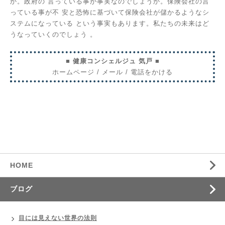
か。政府の
言っている事が事実なのでしょうか。保険会社の言
っている事が不
安と恐怖に基づいて保険会社が儲かるようなシ
ステムになっている
という事実もあります。私たちの未来はど
うなっていくのでしょう
。
■ 健康コンシェルジュ 気戸 ■
ホームページ
/
メール
/
電話をかける
HOME
ブログ
目には見えない世界の法則