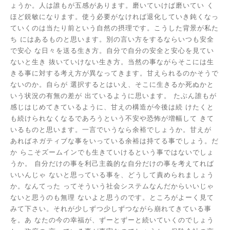
ょうか。人は誰もが五感があります。磨いていけば磨いてい
く
ほど鋭敏になります。使う必要がなければ退化していき鈍くなっ
ていくのは当たり前という自然の摂理です。こうした背景が私た
ち
にはあるものと思います。別の言い方をするならいつも安全
で安心
な日々を送る生き方。自分で自分の安全と安心を見てい
ないと生き
抜いていけない生き方。当然の事ながらそこには生
きる事に対する考え方が異なってきます。甘えられるのかそうで
ないのか。自らが
選択するとはいえ、そこに生きるか死ぬかと
いう状況の有無の差が
出ているように思います。
たぶん誰もが
感じはじめてきているように、甘えの構造が今後は続
けたくと
も続けられなくなるであろうという不安や恐怖が増幅して
きて
いるものと思います。一言でいうなら余裕でしょうか。甘えが
あればネガティブな事をいっている余裕は持てる事でしょう。だ
か
らこそズームインでも生きていけるという事ではないでしょ
うか。
自分だけの事を利己主義的な自分だけの事を考えてれば
いいんじゃ
ないと思っている事を、どうして責められましょう
か。なんてった
ってそういう社会システムなんだからいいじゃ
ないと思うのも無理
ないよと思うのです。ところがよーく見て
みて下さい。それが少しずつ少しずつながら崩れてきている事
を。あ
なたの今の幸福が、ずーとずーと続いていくのでしょう