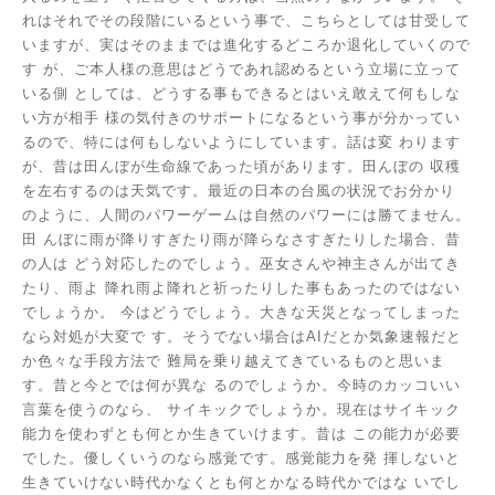
れはそれでその段階にいるという事で、こちらとしては甘受して
いますが、実はそのままでは進化するどころか退化していくので
す
が、ご本人様の意思はどうであれ認めるという立場に立って
いる側
としては、どうする事もできるとはいえ敢えて何もしな
い方が相手
様の気付きのサポートになるという事が分かってい
るので、特には何もしないようにしています。話は変
わります
が、昔は田んぼが生命線であった頃があります。田んぼの
収穫
を左右するのは天気です。最近の日本の台風の状況でお分かり
のように、人間のパワーゲームは自然のパワーには勝てません。
田
んぼに雨が降りすぎたり雨が降らなさすぎたりした場合、昔
の人は
どう対応したのでしょう。巫女さんや神主さんが出てき
たり、雨よ
降れ雨よ降れと祈ったりした事もあったのではない
でしょうか。
今はどうでしょう。大きな天災となってしまった
なら対処が大変で
す。そうでない場合はAIだとか気象速報だと
か色々な手段方法で
難局を乗り越えてきているものと思いま
す。昔と今とでは何が異な
るのでしょうか。今時のカッコいい
言葉を使うのなら、
サイキックでしょうか。現在はサイキック
能力を使わずとも何とか生きていけます。昔は
この能力が必要
でした。優しくいうのなら感覚です。感覚能力を発
揮しないと
生きていけない時代かなくとも何とかなる時代かではな
いでし