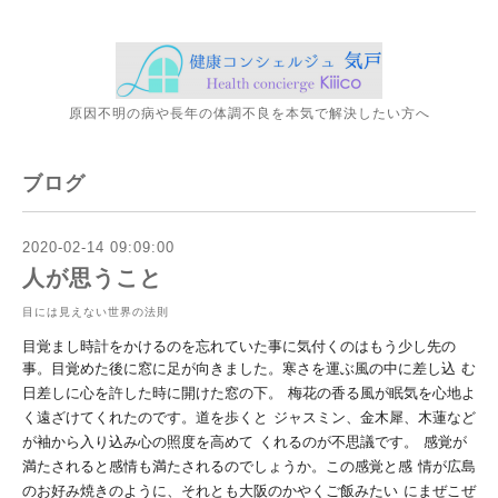
原因不明の病や長年の体調不良を本気で解決したい方へ
ブログ
2020-02-14 09:09:00
人が思うこと
目には見えない世界の法則
目覚まし時計をかけるのを忘れていた事に気付くのはもう少し先の
事。目覚めた後に窓に足が向きました。寒さを運ぶ風の中に差し込
む
日差しに心を許した時に開けた窓の下。
梅花の香る風が眠気を心地よ
く遠ざけてくれたのです。道を歩くと
ジャスミン、金木犀、木蓮など
が袖から入り込み心の照度を高めて
くれるのが不思議です。
感覚が
満たされると感情も満たされるのでしょうか。この感覚と感
情が広島
のお好み焼きのように、それとも大阪のかやくご飯みたい
にまぜこぜ