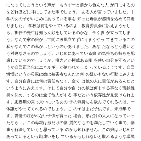
になってしまうという声が…もうずーと前から色んな人
が口にするの
をどれほどに耳にしてきた事でしょう。
ある人が言っていました。中
学の女の子がいじめにあっている事を
知った母親が感情を込めて口走
りました。
学校は何をやっているのよ…教育委員会に
訴えようかし
ら。担任の先生は知らん顔をしているのかな、全く腹
が立ってしま
う。なんで家の娘が…世間に波風立てずにうまくやっ
てきているこの
私がなんでこの私が…というのがありました。あな
たならどう思いど
う対処なさるのでしょう。いじめにあっている娘
の気持ち心持ちを配
慮しているのでしょうか。権力とか権威ある側
を使い自分を守るとい
うか自己正当化にエネルギーが使われてしま
っているようです。自己
憐憫というか母親は娘は被害者なんだと何
の疑いもない行動にみえま
す。自分自身には何の責任もなく、全て
は他の人に責任があるんだと
いうようにみえます。そして自分や自
分の娘は何もする事なく現状維
持を決め、するのは全て他人がする
事だという依存性が見受けられま
す。思春期の真っ只中にいる女の
子の
気持ちを汲んでくれるのは、一
体誰がやってくれるのでしょう。こ
の子はまだ子供です。未成年で
す。愛情の注がれない子供が育った
場合、形だけの大人になっていっ
たなら…。この母親は形だけの物
質的なものを満たしていく事で、物
事が解決していくと思っている
のかも知れません。この娘はいじめに
あっているという勘違いをし
ているかもしれないと取れるような環境