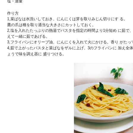
塩・適量
作り方
1,菜ばなは水洗いしておき、にんにくは芽を取りみじん切りにす
る。
鷹の爪は種を取り適当な大きさにカットしておく。
2,塩を入れたたっぷりの熱湯でパスタを指定の時間より1分短め
に茹で
えて一緒に茹であげる。
3,フライパンにオリーブ油、にんにくを入れて火にかける。香り
がたっ
4,茹で上がったパスタと菜ばなをザルに上げ、3のフライパンに
加え全
ょうで味を調え器に
盛りつける。