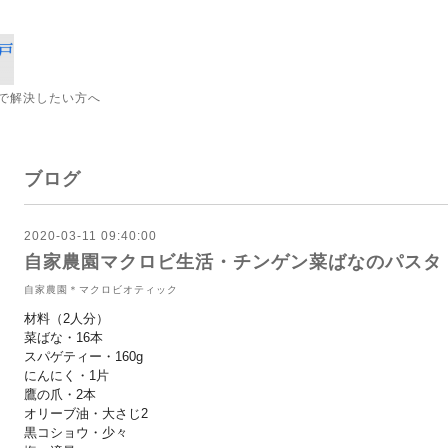
で解決したい方へ
ブログ
2020-03-11 09:40:00
自家農園マクロビ生活・チンゲン菜ばなのパスタ
自家農園＊マクロビオティック
材料（2人分）
菜ばな・16本
スパゲティー・160g
にんにく・1片
鷹の爪・2本
オリーブ油・大さじ2
黒コショウ・少々