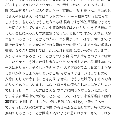
ざいます。そうした方々だからこそお伝えしたいこ
ともあります。世
間では経営者といえば大企業から中小零細に至る
社長さん、屋台のお
じさんやおばさん、今ではネットのYouTu
berも世間でいう経営者で
しょうか。もちろんそうした方々も経
営者ですが小笠原
理論ではそう
した捉え方をしていません。小笠原理論では人ひとり
生きて学校に行
ったり会社に入ったり専業主婦になったりと色々で
すが、人ひとりが
生きているということはその人の一生が掛かって
います。途中までは
親掛かりかもしれませんがそれ以降は自分の責
任による自分の選択の
蓄積となることに関しては、たぶん誰も意義
はないものと思います。
人ひとりが生きるということはその人が自
分の人生をどのように経営
していくかという誰もが経営者なんだと
いう考え方が小笠原理論のベ
ースにあります。そうした考え方です
のでプログラムに参加しようが
しまいが何をしようがしまいがこち
らからメッセージは出すものの、
人様に対して命令することはあり
ません。そうした対応をするので物
足りなく思う人もいます。
コントロ
ールに慣らされた人は物足りない
でしょうし、そうした方はこんな
ブログに関心を寄せないと思いま
す。今現在世界中で大変なことが
起こっています。小笠原理論では約
30年前に予測していました。
信じる信じないはあなた任せであっ
て、そうした状況に対する準備
の有無もあなた任せです。時代の大転
換期であるということは間違
いないように思われます。さて、これか