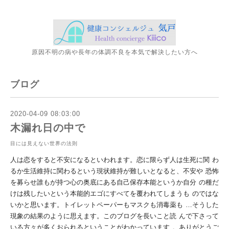
原因不明の病や長年の体調不良を本気で解決したい方へ
ブログ
2020-04-09 08:03:00
木漏れ日の中で
目には見えない世界の法則
人は恋をすると不安になるといわれます。恋に限らず人は生死に関
わ
るか生活維持に関わるという現状維持が難しいとなると、不安や
恐怖
を募らせ誰もが持つ心の奥底にある自己保存本能というか自分
の種だ
けは残したいという本能的エゴにすべてを覆われてしまうも
のではな
いかと思います。トイレットペーパーもマスクも消毒薬も
…そうした
現象の結果のように思えます。このブログを長いこと読
んで下さって
いる方々が多くおられるということがわかっています
。ありがとうご