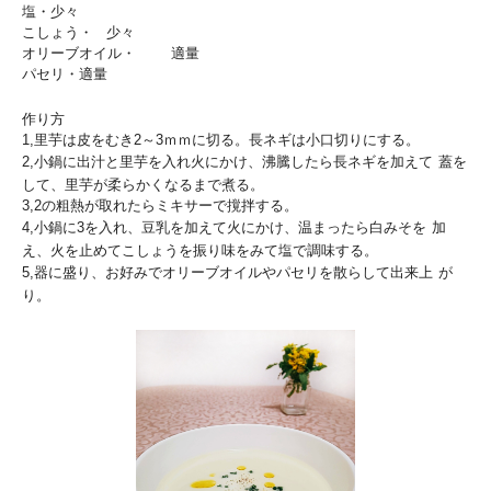
塩・少々
こしょう・ 少々
オリーブオイル・ 適量
パセリ・適量
作り方
1,里芋は皮をむき2～3ｍｍに切る。長ネギは小口切りにする。
2,小鍋に出汁と里芋を入れ火にかけ、沸騰したら長ネギを加えて
蓋を
して、里芋が柔らかくなるまで煮る。
3,2の粗熱が取れたらミキサーで撹拌する。
4,小鍋に3を入れ、豆乳を加えて火にかけ、温まったら白みそを
加
え、火を止めてこしょうを振り味をみて塩で調味する。
5,器に盛り、お好みでオリーブオイルやパセリを散らして出来上
が
り。