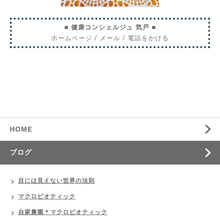
■ 健康コンシェルジュ 気戸 ■
ホームページ
/
メール
/
電話をかける
HOME
ブログ
目には見えない世界の法則
マクロビオティック
自家農園＊マクロビオティック