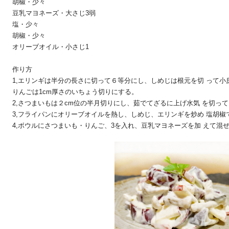
胡椒・少々
豆乳マヨネーズ・大さじ3弱
塩・少々
胡椒・少々
オリーブオイル・小さじ1
作り方
1,エリンギは半分の長さに切って６等分にし、しめじは根元を切
って小
りんごは1cm厚さのいちょう切りにする。
2,さつまいもは２cm位の半月切りにし、茹でてざるに上げ水気
を切って
3,フライパンにオリーブオイルを熱し、しめじ、エリンギを炒め
塩胡椒
4,ボウルにさつまいも・りんご、3を入れ、豆乳マヨネーズを加
えて混