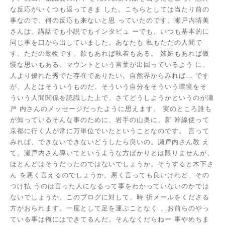
な反応がいくつも返ってきま
した。こちらとしては当たり前の
事なので、何の反応も来ないと思
っていたのです。瀬戸内晴美
さんは、講話でも小説でもインタビュ
ーでも、いつも基本的に
同じ事を口から出していました。あなたも
私もただの人間で
す。ただの動物です。欲もあれば執着もある。
嫉妬もあれば傲
慢な思いもある。マウントという言葉が出回っているよう
に、
人より優れた秀でた存在でありたい。自然界からみれば…
です
が、人とはそういうものだ。そういう自分をそういう環境をそ
ういう人間関係を認識した上で、さてどうしようかというのが瀬
戸
内さんのメッセージだったように思えます。
実のところ誰も
が知っているそんな事のために、岩手の山奥に、新
幹線使って
京都に行く人が常に万単位でいたということなのです。
言って
みれば、できないできないどうしたら良いの。瀬戸内さん教
え
て。瀬戸内さん導いてというような方ばかりとは限りませんが、
ほとんどはそうだったのではないでしょうか。そうすると木下さ
ん
を悪く言えるのでしょうか。悪く言っても良いけれど、その
つけ払
うのは言った人になるって事をわかっていないのかでは
ないでしょうか。このブログに対して、時
折メールをくださる
方がおられます。一度として足を運ぶことなく
、お前らのやっ
ている事は俺にはできてるんだ。そんなくだらねー
事やめちま