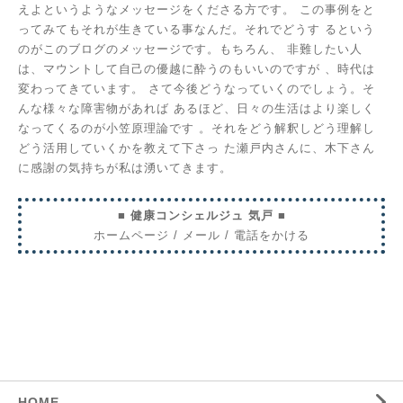
えよというようなメッセージをくださる方です。
この事例をと
ってみてもそれが生きている事なんだ。それでどうす
るという
のがこのブログのメッセージです。もちろん、
非難したい人
は、マウントして自己の優越に酔うのもいいのですが
、時代は
変わってきています。
さて今後どうなっていくのでしょう。そ
んな様々な障害物があれば
あるほど、日々の生活はより楽しく
なってくるのが小笠原理論です
。それをどう解釈しどう理解し
どう活用していくかを教えて下さっ
た瀬戸内さんに、木下さん
に感謝の気持ちが私は湧いてきます。
■ 健康コンシェルジュ 気戸 ■
ホームページ
/
メール
/
電話をかける
HOME