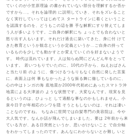
ていくのが小笠原理論
の書かれていない部分を理解するか否か
ですから…。それを論理的
に説明していき、それをズレること
なく実行していってはじめてス
タートラインに着くということ
を認識するのを、どうもこの辺を勝
手な解釈にすり替えてしま
う人が多いようです。ご自身の解釈にち
ょっとでも合わないと
怒り出す人もいます。それだけ過去に築いてきた、身に付
けて
きた教育というか観念というか定義というか…ご自身の持って
いるものを少しでも動かすとか変えていくのを好まないようで
す。
時代は流れています。人は知らぬ間にどんどん年をとって
います。
若いつもりでいたのに、10代の子から、ねえおばさん
と当たり前
のように、傷つけるつもりもなく自然に発した言葉
に、表面上は何
事もなかったような振る舞に徹しているのに、
心の中はトンガの海
底地震か2000年代初めにあったスマトラ沖
地震による大津波の
ような状態です。大変なんです。現実を見
るというのは、ひょっと
して過酷な事なのかもしれません。小
泉今日子が年相応のシワを隠
そうともしないのは、それは凄い
ことなのですね。
ちなみに世間では白髪専門の美容院は、今や
大人気です。なんか話が飛んでしまいました。要は
2年前から来
ている方が、ある日突然というか、思いがけないこと
で自分軸
をわかってしまったのです。あんなにわからないとか難し
いと