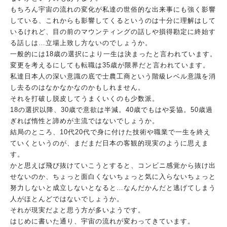
もちろん宇宙の流れの変化が私達の世俗的な出来事にも強く影響
し
ている、これからも影響してくるというのは十分に理解はして
いる
けれど、目の前のマウンティングの話しや損得勘定に終始す
る話し
は…立場上致し方ないのでしょうか。
一般的には18歳の選択により一生は決まったと言われています。
変更を考えるにしても転職は35歳が限界だと言われています。
私達日本人の深い意識の底で士農工商という階級レベル意識を消
し
去るのはなかなかなのかもしれません。
それを打破し脱皮してうまくいくのも少数派。
18の選択以降、30歳で意欲は半減。40歳でもはや妥協。50
歳過
ぎれば惰性と諦めが主流ではないでしょうか。
結局のところ、10代20代で身に付けた技術や職業で一生を終え
ていくというのが、まだまだ日本の客観的現実のように思えま
す。
かと思えば飛び抜けていこうとすると、コンビニ感覚から抜け出
せ
ないのか、ちょっと面白くないちょっと気に入らないちょっと
努力
しないと成立しないとなると…なんだかんだと逃げてしまう
人がほ
とんどではないでしょうか。
それが現実だよと思う方が多いようです。
はじめに書いた通り、宇宙の流れが変わってきています。