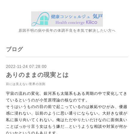
原因不明の病や長年の体調不良を本気で解決したい方へ
ブログ
2022-11-24 07:28:00
ありのままの現実とは
目には見えない世界の法則
宇宙の流れの変化、銀河系も太陽系もある周期の中で変化してき
て
いるというのが小笠原理論の核なのです。
そうはいうものの目の前で起こっているのは嫉妬やひがみ、優越
感
に浸れない、以前のように思い通りにならない。大好きな彼が
私に
振り向いてくれない。俺はただやりたいだけなのに面倒臭い
ことば
っかり言う女はもう嫌だ…
というような相談や対策が何か
ないかというのもあります。