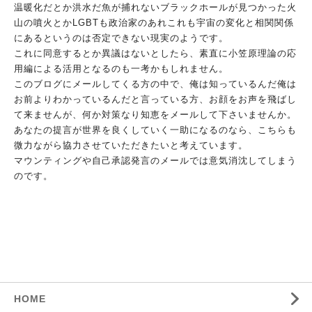
温暖化だとか洪水だ魚が捕れないブラックホールが見つかった火
山
の噴火とかLGBTも政治家のあれこれも宇宙の変化と相関関係
に
あるというのは否定できない現実のようです。
これに同意するとか異議はないとしたら、素直に小笠原理論の応
用
編による活用となるのも一考かもしれません。
このブログにメールしてくる方の中で、俺は知っているんだ俺は
お
前よりわかっているんだと言っている方、
お顔をお声を飛ばし
て来ませんが、何か対策なり知恵をメールして
下さいませんか。
あなたの提言が世界を良くしていく一助になるの
なら、こちらも
微力ながら協力させていただきたいと考えています
。
マウンティングや自己承認発言のメールでは意気消沈してしまう
の
です。
HOME