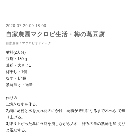
2020-07-29 09:18:00
自家農園マクロビ生活・梅の葛豆腐
自家農園＊マクロビオティック
材料(2人分)
豆腐・130 g
葛粉・大さじ1
梅干し・1個
なす・1/4個
紫蘇漬け・適量
作り方
1,焼きなすを作る。
2,鍋に葛粉と水を入れ弱火にかけ、葛粉が透明になるまで木べら
で練
り上げる。
3,練り上がった葛に豆腐を崩しながら入れ、好みの量の紫蘇を加
えひ
と混ぜする。