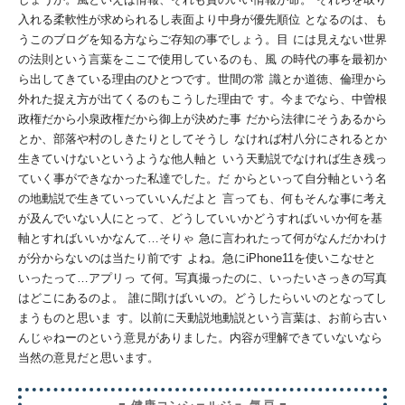
入れる柔軟性が求められるし表面より中身が優先順位
となるのは、も
うこのブログを知る方ならご存知の事でしょう。目
には見えない世界
の法則という言葉をここで使用しているのも、風
の時代の事を最初か
ら出してきている理由のひとつです。世間の常
識とか道徳、倫理から
外れた捉え方が出てくるのもこうした理由で
す。今までなら、中曽根
政権だから小泉政権だから御上が決めた事
だから法律にそうあるから
とか、部落や村のしきたりとしてそうし
なければ村八分にされるとか
生きていけないというような他人軸と
いう
天動説でなければ生き残っ
ていく事ができなかった私達でした。だ
からといって自分軸という名
の地動説で生きていっていいんだよと
言っても、何もそんな事に考え
が及んでいない人にとって、どうし
ていいかどうすればいいか何を基
軸とすればいいかなんて…そりゃ
急に言われたって何がなんだかわけ
が分からないのは当たり前です
よね。急にiPhone11を使いこなせと
いったって…アプリっ
て何。写真撮ったのに、いったいさっきの写真
はどこにあるのよ。
誰に聞けばいいの。どうしたらいいのとなってし
まうものと思いま
す。以前に天動説地動説という言葉は、お前ら古い
んじゃねーのと
いう意見がありました。内容が理解できていないなら
当然の意見だ
と思います。