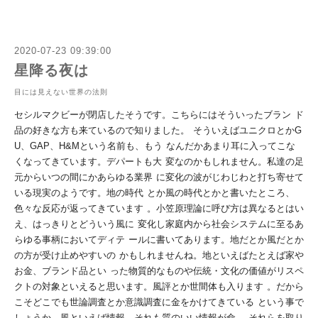
2020-07-23 09:39:00
星降る夜は
目には見えない世界の法則
セシルマクビーが閉店したそうです。こちらにはそういったブラン
ド
品の好きな方も来ているので知りました。
そういえばユニクロとかG
U、GAP、H&Mという名前も、もう
なんだかあまり耳に入ってこな
くなってきています。デパートも大
変なのかもしれません。私達の足
元からいつの間にかあらゆる業界
に変化の波がじわじわと打ち寄せて
いる現実のようです。地の時代
とか風の時代とかと書いたところ、
色々な反応が返ってきています
。小笠原理論に呼び方は異なるとはい
え、はっきりとどういう風に
変化し家庭内から社会システムに至るあ
らゆる事柄においてディテ
ールに書いてあります。地だとか風だとか
の方が受け止めやすいの
かもしれませんね。地といえばたとえば家や
お金、ブランド品とい
った物質的なものや伝統・文化の価値が
リスペ
クトの対象といえると思います。風評とか世間体も入ります
。だから
こそどこでも世論調査とか意識調査に金をかけてきている
という事で
しょうか。風といえば情報、それも質のいい情報が命。
それらを取り