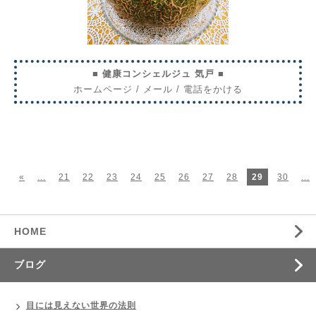
■ 健康コンシェルジュ 気戸 ■
ホームページ
/
メール
/
電話をかける
«
...
21
22
23
24
25
26
27
28
29
30
...
HOME
ブログ
目には見えない世界の法則