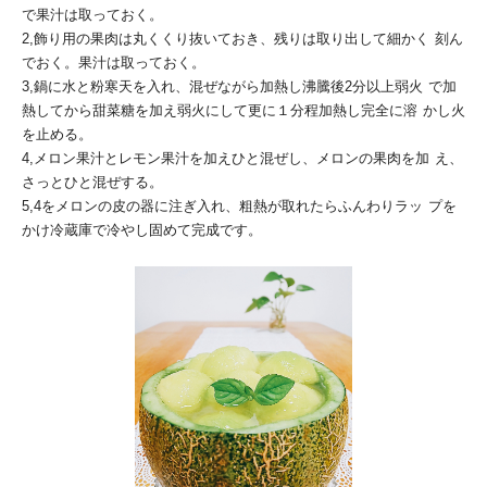
で果汁は取っておく。
2,飾り用の果肉は丸くくり抜いておき、残りは取り出して細かく
刻ん
でおく。果汁は取っておく。
3,鍋に水と粉寒天を入れ、混ぜながら加熱し沸騰後2分以上弱火
で加
熱してから甜菜糖を加え弱火にして更に１分程加熱し完全に溶
かし火
を止める。
4,メロン果汁とレモン果汁を加えひと混ぜし、メロンの果肉を加
え、
さっとひと混ぜする。
5,4をメロンの皮の器に注ぎ入れ、粗熱が取れたらふんわりラッ
プを
かけ冷蔵庫で冷やし固めて完成です。