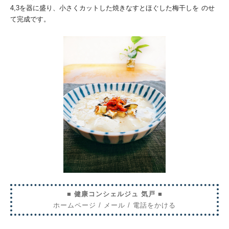
4,3を器に盛り、小さくカットした焼きなすとほぐした梅干しを
のせ
て完成です。
■ 健康コンシェルジュ 気戸 ■
ホームページ
/
メール
/
電話をかける