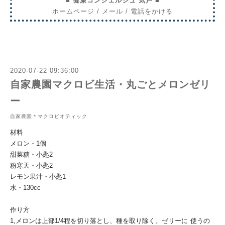
■ 健康コンシェルジュ 気戸 ■
ホームページ
/
メール
/
電話をかける
2020-07-22 09:36:00
自家農園マクロビ生活・丸ごとメロンゼリ
ー
自家農園＊マクロビオティック
材料
メロン・1個
甜菜糖・小匙2
粉寒天・小匙2
レモン果汁・小匙1
水・130cc
作り方
1,メロンは上部1/4程を切り落とし、種を取り除く。ゼリーに
使うの