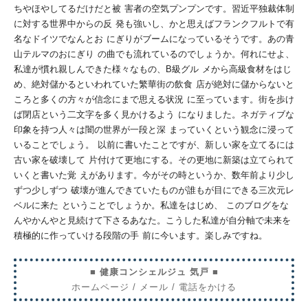
ちやほやしてるだけだと被
害者の空気プンプンです。習近平独裁体制
に対する世界中からの反
発も強いし、かと思えばフランクフルトで有
名なドイツでなんとお
にぎりがブームになっているそうです。あの青
山テルマのおにぎり
の曲でも流れているのでしょう
か。何れにせよ、
私達が慣れ親しんできた様々なもの、B級グル
メから高級食材をはじ
め、絶対儲かるといわれていた繁華街の飲食
店が絶対に儲からないと
ころと多くの方々が信念にまで思える状況
に至っています。街を歩け
ば閉店という二文字を多く見かけるよう
になりました。ネガティブな
印象を持つ人々は闇の世界が一段と深
まっていくという観念に浸って
いることでしょう。
以前に書いたことですが、新しい家を立てるには
古い家を破壊して
片付けて更地にする。その更地に新築は立てられて
いくと書いた覚
えがあります。今がその時というか、数年前より少し
ずつ少しずつ
破壊が進んできていたものが誰もが目にできる三次元レ
ベルに来た
ということでしょうか。私達をはじめ、
このブログをな
んやかんやと見続けて下さるあな
た。こうした私達が自分軸で未来を
積極的に作っていける段階の手
前に今います。楽しみですね。
■ 健康コンシェルジュ 気戸 ■
ホームページ
/
メール
/
電話をかける