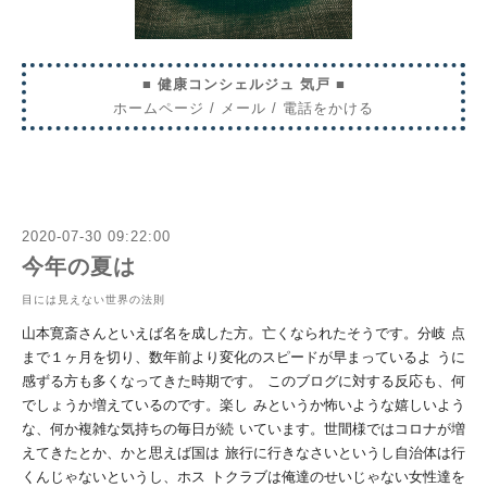
■ 健康コンシェルジュ 気戸 ■
ホームページ
/
メール
/
電話をかける
2020-07-30 09:22:00
今年の夏は
目には見えない世界の法則
山本寛斎さんといえば名を成した方。亡くなられたそうです。分岐
点
まで１ヶ月を切り、数年前より変化のスピードが早まっているよ
うに
感ずる方も多くなってきた時期です。
このブログに対する反応も、何
でしょうか増えているのです。楽し
みというか怖いような嬉しいよう
な、何か複雑な気持ちの毎日が続
いています。世間様ではコロナが増
えてきたとか、かと思えば国は
旅行に行きなさいというし自治体は行
くんじゃないというし、ホス
トクラブは俺達のせいじゃない女性達を